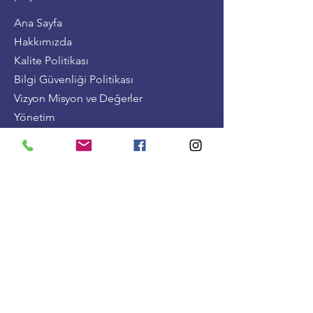
Ana Sayfa
Hakkımızda
Kalite Politikası
Bilgi Güvenliği Politikası
Vizyon Misyon ve Değerler
Yönetim
Şirket Bilgileri
Devam Eden Projeler
Tamamlanan Projeler
Blog
İnsan Kaynakları
İletişim
55 Evler Mah. Mehmet Varinli Cd. No: