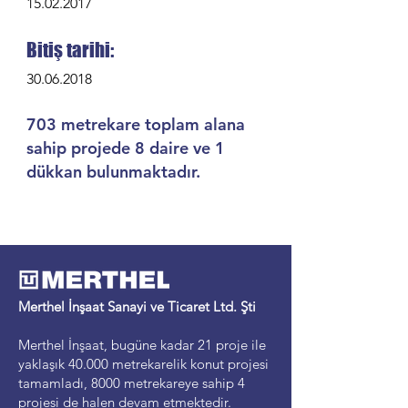
15.02.2017
Bitiş tarihi:
30.06.2018
703 metrekare toplam alana
sahip projede 8 daire ve 1
dükkan bulunmaktadır.
Merthel İnşaat Sanayi ve Ticaret Ltd. Şti
Merthel İnşaat, bugüne kadar 21 proje ile
yaklaşık 40.000 metrekarelik konut projesi
tamamladı,
8000 metrekareye sahip 4
projesi de halen devam etmektedir.