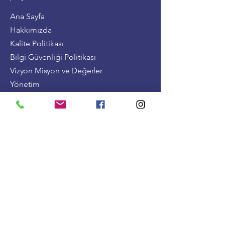
Ana Sayfa
Hakkımızda
Kalite Politikası
Bilgi Güvenliği Politikası
Vizyon Misyon ve Değerler
Yönetim
Şirket Bilgileri
Devam Eden Projeler
Tamamlanan Projeler
Blog
İnsan Kaynakları
İletişim
55 Evler Mah. Mehmet Varinli Cd. No: