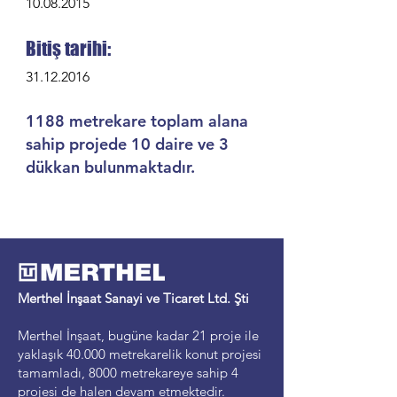
10.08.2015
Bitiş tarihi:
31.12.2016
1188 metrekare toplam alana
sahip projede 10 daire ve 3
dükkan bulunmaktadır.
Merthel İnşaat Sanayi ve Ticaret Ltd. Şti
Merthel İnşaat, bugüne kadar 21 proje ile
yaklaşık 40.000 metrekarelik konut projesi
tamamladı,
8000 metrekareye sahip 4
projesi de halen devam etmektedir.