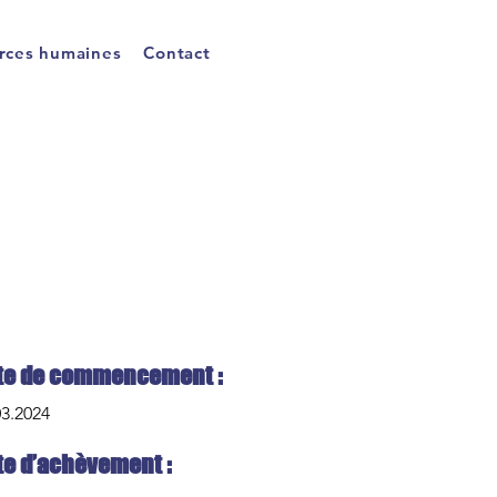
rces humaines
Contact
te de commencement :
03.2024
te d’achèvement :