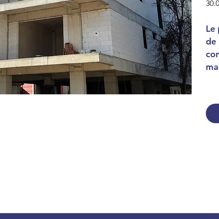
30.
Le 
de 
co
ma